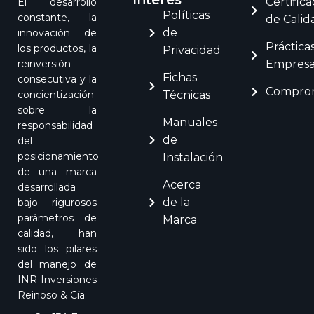
Certific
El desarrollo
Políticas
constante, la
de Calid
de
innovación de
Práctica
los productos, la
Privacidad
Empresar
reinversión
Fichas
consecutiva y la
Comprom
Técnicas
concientización
sobre la
Manuales
responsabilidad
de
del
posicionamiento
Instalación
de una marca
Acerca
desarrollada
de la
bajo rigurosos
parámetros de
Marca
calidad, han
sido los pilares
del manejo de
INR Inversiones
Reinoso & Cía.