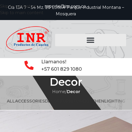
Skip to navigation
soporte@inr.com.co
Cra 13A 7 – 54 Mz. 20 Lote 4 Parque industrial Montana –
Skip to main content
Mosquera
Llamanos!
+57 601 829 1080
Decor
Home
/
Decor
ALL
ACCESSORIES
DECOR
FURNITURE
KITCHEN
LIGHTING