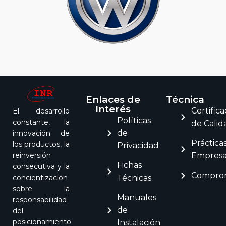
Enlaces de
Técnica
Interés
Certific
El desarrollo
Políticas
constante, la
de Calid
de
innovación de
Práctica
los productos, la
Privacidad
Empresar
reinversión
Fichas
consecutiva y la
Comprom
Técnicas
concientización
sobre la
Manuales
responsabilidad
de
del
posicionamiento
Instalación