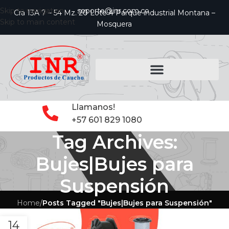
Skip to navigation
soporte@inr.com.co
Cra 13A 7 – 54 Mz. 20 Lote 4 Parque industrial Montana –
Skip to main content
Mosquera
Llamanos!
+57 601 829 1080
Tag Archives:
Bujes|Bujes para
Suspensión
Home
/
Posts Tagged "Bujes|Bujes para Suspensión"
14