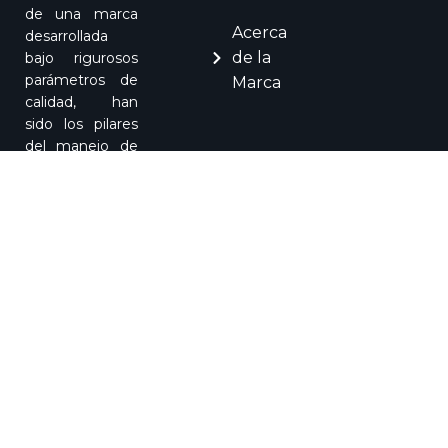
de una marca
Acerca
desarrollada
de la
bajo rigurosos
parámetros de
Marca
calidad, han
sido los pilares
del manejo de
INR Inversiones
Reinoso & Cía.
Cra 13A 7 –
54 Mz. 20
Lote 4
Parque
industrial
Montana –
Mosquera
soporteapp@inr.com.co
PBX: +57